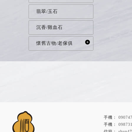
翡翠/玉石
沉香/雞血石
懷舊古物/老傢俱
09074
09873
shun4