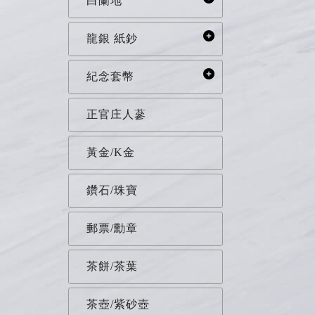
白蘭地
龍銀 紙鈔
紀念套幣
正官庄人蔘
黃金/K金
鑽石/珠寶
郵票/勳章
茶餅/茶葉
茶壺/紫砂壺