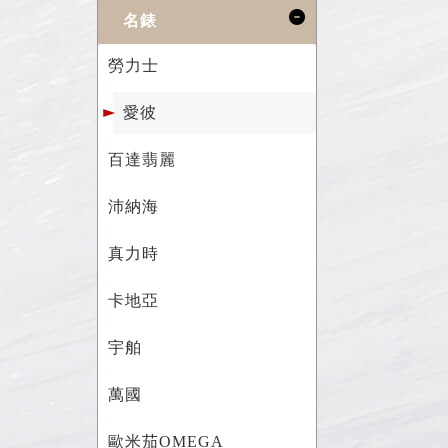
名錶
勞力士
愛彼
百達翡麗
沛納海
真力時
卡地亞
宇舶
萬國
歐米茄OMEGA