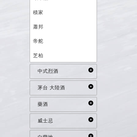
積家
蕭邦
帝舵
芝柏
中式烈酒
茅台 大陸酒
藥酒
威士忌