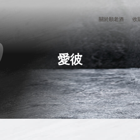
關於順老酒
收
愛彼