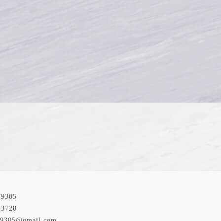
79305
13728
79305@gmail.com