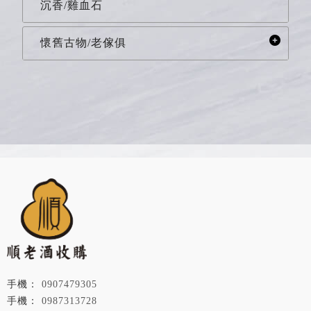
沉香/雞血石
懷舊古物/老傢俱
0907479305
0987313728