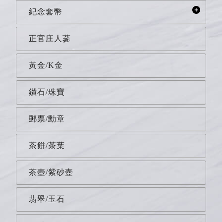
紀念套幣
正官庄人蔘
黃金/K金
鑽石/珠寶
郵票/勳章
茶餅/茶葉
茶壺/紫砂壺
翡翠/玉石