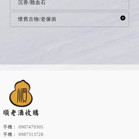
沉香/雞血石
懷舊古物/老傢俱
0907479305
0987313728