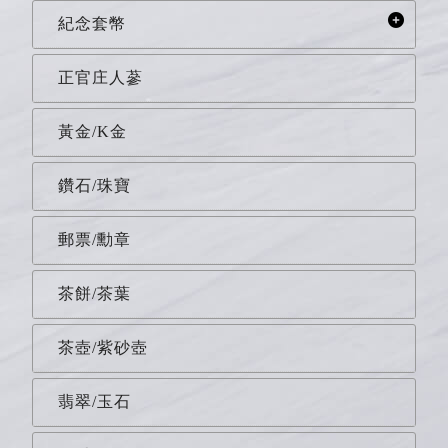
紀念套幣
正官庄人蔘
黃金/K金
鑽石/珠寶
郵票/勳章
茶餅/茶葉
茶壺/紫砂壺
翡翠/玉石