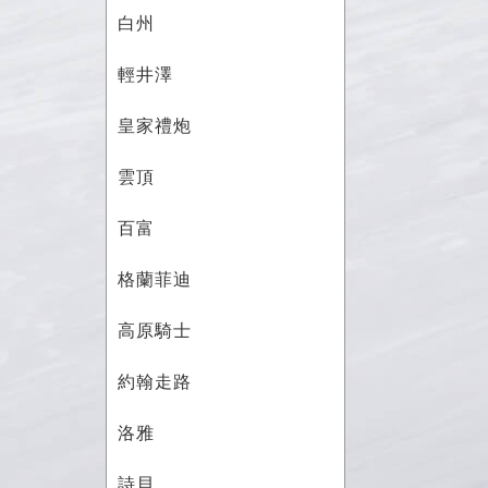
白州
輕井澤
皇家禮炮
雲頂
百富
格蘭菲迪
高原騎士
約翰走路
洛雅
詩貝