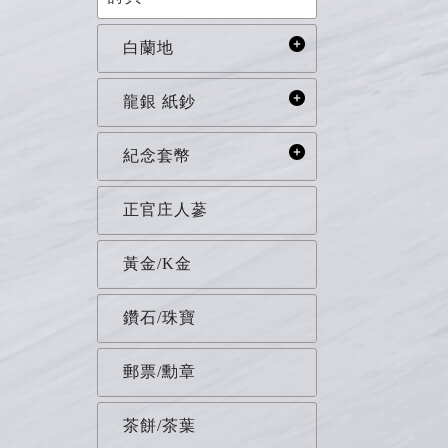
白蘭地
龍銀 紙鈔
紀念套幣
正官庄人蔘
黃金/K金
鑽石/珠寶
郵票/勳章
茶餅/茶葉