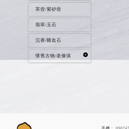
茶壺/紫砂壺
翡翠/玉石
沉香/雞血石
懷舊古物/老傢俱
09074