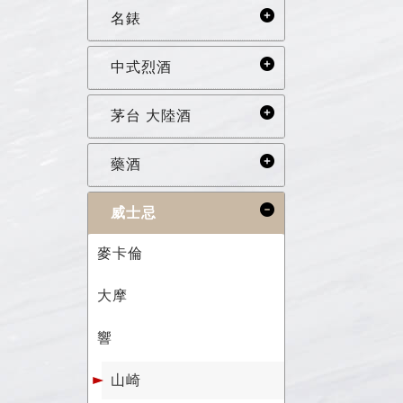
名錶
中式烈酒
茅台 大陸酒
藥酒
威士忌
麥卡倫
大摩
響
山崎