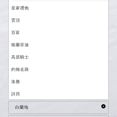
皇家禮炮
雲頂
百富
格蘭菲迪
高原騎士
約翰走路
洛雅
詩貝
白蘭地