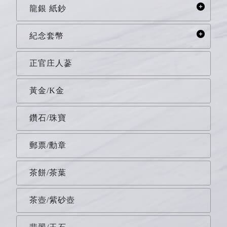
龍銀 紙鈔
紀念套幣
正官庄人蔘
黃金/K金
鑽石/珠寶
郵票/勳章
茶餅/茶葉
茶壺/紫砂壺