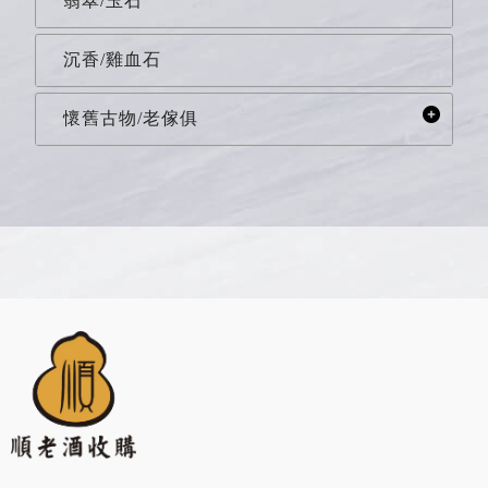
翡翠/玉石
沉香/雞血石
懷舊古物/老傢俱