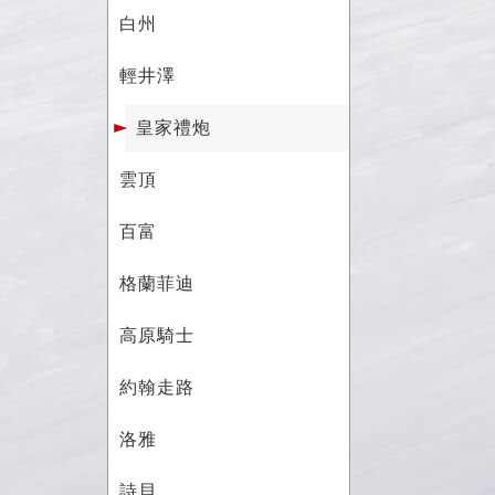
白州
輕井澤
皇家禮炮
雲頂
百富
格蘭菲迪
高原騎士
約翰走路
洛雅
詩貝