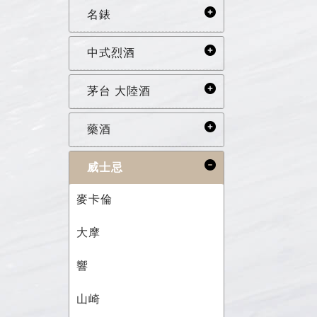
名錶
中式烈酒
茅台 大陸酒
藥酒
威士忌
麥卡倫
大摩
響
山崎