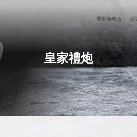
關於順老酒
收
皇家禮炮