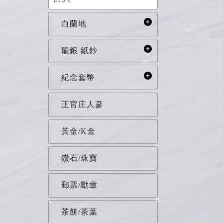
白蘭地
龍銀 紙鈔
紀念套幣
正官庄人蔘
黃金/K金
鑽石/珠寶
郵票/勳章
茶餅/茶葉