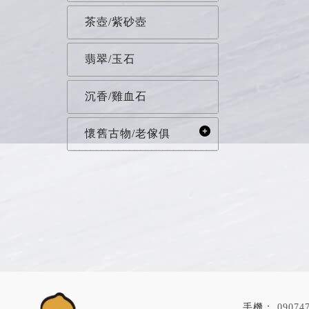
茶壺/紫砂壺
翡翠/玉石
沉香/雞血石
懷舊古物/老傢俱
09074