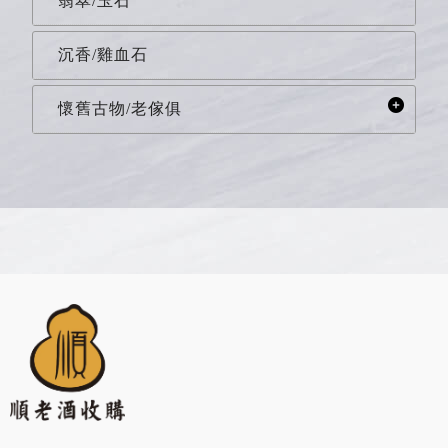
翡翠/玉石
沉香/雞血石
懷舊古物/老傢俱