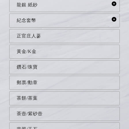
龍銀 紙鈔
紀念套幣
正官庄人蔘
黃金/K金
鑽石/珠寶
郵票/勳章
茶餅/茶葉
茶壺/紫砂壺