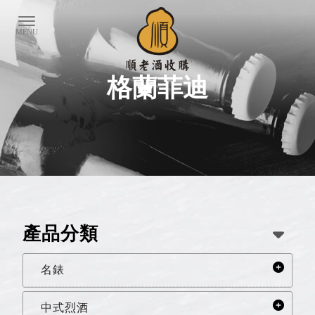
格蘭菲迪
產品分類
名錶
中式烈酒