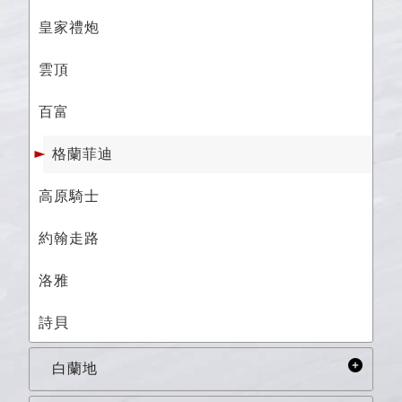
皇家禮炮
雲頂
百富
格蘭菲迪
高原騎士
約翰走路
洛雅
詩貝
白蘭地