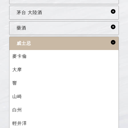
茅台 大陸酒
藥酒
威士忌
麥卡倫
大摩
響
山崎
白州
輕井澤