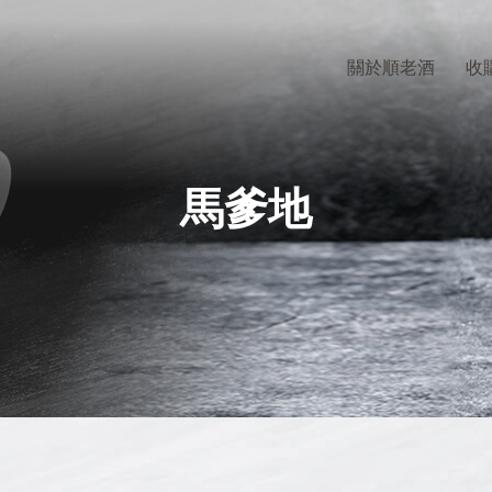
關於順老酒
收
馬爹地