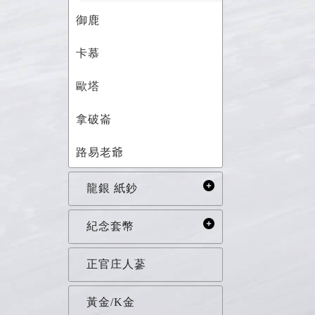
御鹿
卡慕
歐塔
拿破崙
路易老爺
龍銀 紙鈔
紀念套幣
正官庄人蔘
黃金/K金