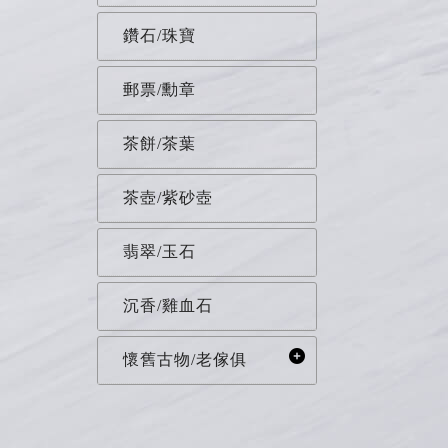
鑽石/珠寶
郵票/勳章
茶餅/茶葉
茶壺/紫砂壺
翡翠/玉石
沉香/雞血石
懷舊古物/老傢俱