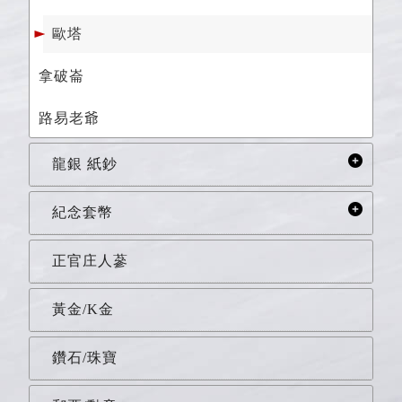
歐塔
拿破崙
路易老爺
龍銀 紙鈔
紀念套幣
正官庄人蔘
黃金/K金
鑽石/珠寶