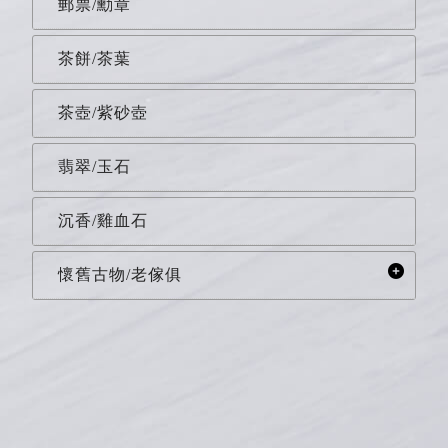
郵票/勳章
茶餅/茶葉
茶壺/紫砂壺
翡翠/玉石
沉香/雞血石
懷舊古物/老傢俱