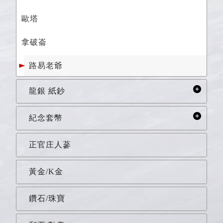
歐塔
拿破崙
路易老爺
龍銀 紙鈔
紀念套幣
正官庄人蔘
黃金/K金
鑽石/珠寶