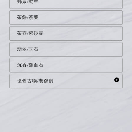
郵票/勳章
茶餅/茶葉
茶壺/紫砂壺
翡翠/玉石
沉香/雞血石
懷舊古物/老傢俱