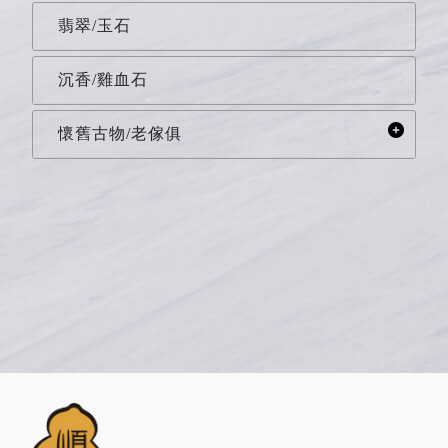
翡翠/玉石
沉香/雞血石
懷舊古物/老傢俱