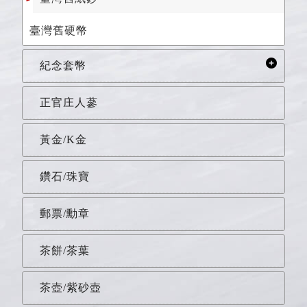
臺灣舊硬幣
紀念套幣
正官庄人蔘
黃金/K金
鑽石/珠寶
郵票/勳章
茶餅/茶葉
茶壺/紫砂壺