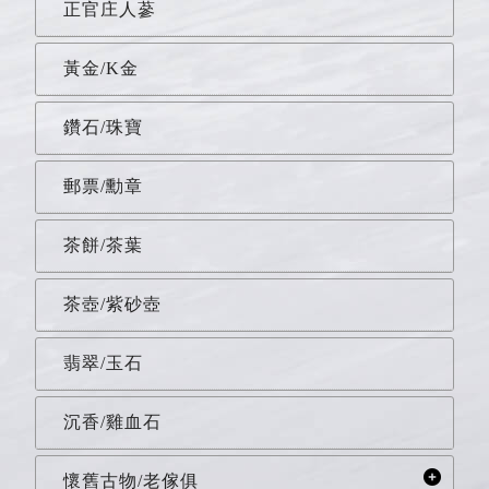
正官庄人蔘
黃金/K金
鑽石/珠寶
郵票/勳章
茶餅/茶葉
茶壺/紫砂壺
翡翠/玉石
沉香/雞血石
懷舊古物/老傢俱