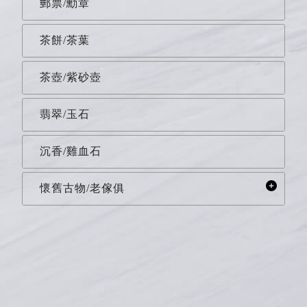
郵票/勳章
茶餅/茶葉
茶壺/紫砂壺
翡翠/玉石
沉香/雞血石
懷舊古物/老傢俱