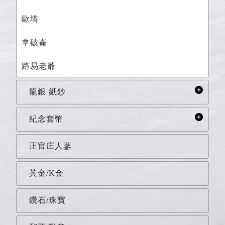
歐塔
拿破崙
路易老爺
龍銀 紙鈔
紀念套幣
正官庄人蔘
黃金/K金
鑽石/珠寶