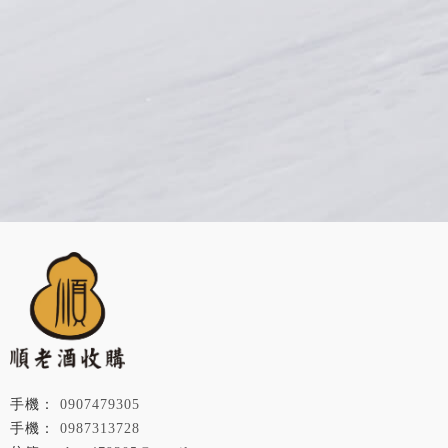
0907479305
0987313728