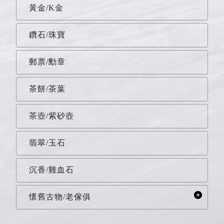
黃金/K金
鑽石/珠寶
郵票/勳章
茶餅/茶葉
茶壺/紫砂壺
翡翠/玉石
沉香/雞血石
懷舊古物/老傢俱