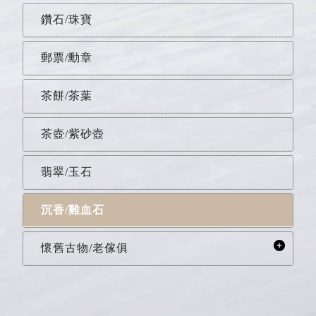
鑽石/珠寶
郵票/勳章
茶餅/茶葉
茶壺/紫砂壺
翡翠/玉石
沉香/雞血石
懷舊古物/老傢俱