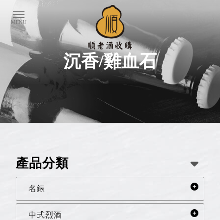
沉香/雞血石
產品分類
名錶
中式烈酒